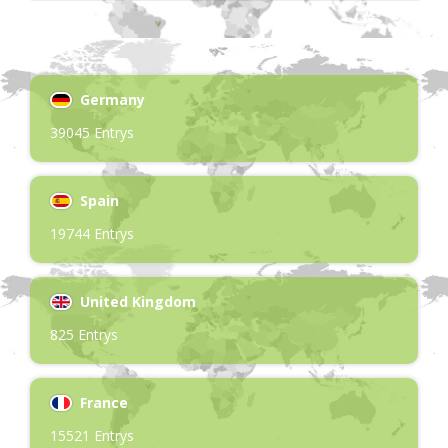
Germany
39045 Entrys
Spain
19744 Entrys
United Kingdom
825 Entrys
France
15521 Entrys