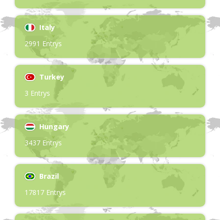
Italy
2991 Entrys
Turkey
3 Entrys
Hungary
3437 Entrys
Brazil
17817 Entrys