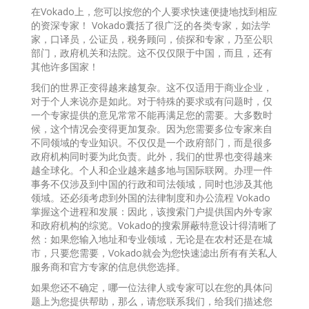
在Vokado上，您可以按您的个人要求快速便捷地找到相应
的资深专家！ Vokado囊括了很广泛的各类专家，如法学
家，口译员，公证员，税务顾问，侦探和专家，乃至公职
部门，政府机关和法院。这不仅仅限于中国，而且，还有
其他许多国家！
我们的世界正变得越来越复杂。这不仅适用于商业企业，
对于个人来说亦是如此。对于特殊的要求或有问题时，仅
一个专家提供的意见常常不能再满足您的需要。大多数时
候，这个情况会变得更加复杂。因为您需要多位专家来自
不同领域的专业知识。不仅仅是一个政府部门，而是很多
政府机构同时要为此负责。此外，我们的世界也变得越来
越全球化。个人和企业越来越多地与国际联网。办理一件
事务不仅涉及到中国的行政和司法领域，同时也涉及其他
领域。还必须考虑到外国的法律制度和办公流程 Vokado
掌握这个进程和发展：因此，该搜索门户提供国内外专家
和政府机构的综览。Vokado的搜索屏蔽特意设计得清晰了
然：如果您输入地址和专业领域，无论是在农村还是在城
市，只要您需要，Vokado就会为您快速滤出所有有关私人
服务商和官方专家的信息供您选择。
如果您还不确定，哪一位法律人或专家可以在您的具体问
题上为您提供帮助，那么，请您联系我们，给我们描述您