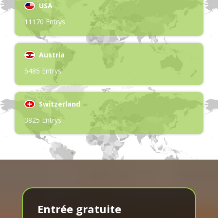
USA
11170 Entrys
Austria
5485 Entrys
Switzerland
3825 Entrys
Entrée gratuite