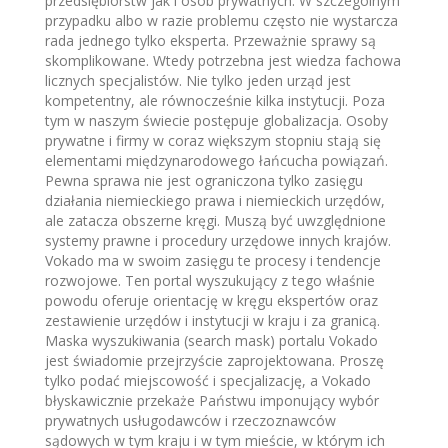
przedsiębiorstw jak i osób prywatnych. W szczególnym
przypadku albo w razie problemu często nie wystarcza
rada jednego tylko eksperta. Przeważnie sprawy są
skomplikowane. Wtedy potrzebna jest wiedza fachowa
licznych specjalistów. Nie tylko jeden urząd jest
kompetentny, ale równocześnie kilka instytucji. Poza
tym w naszym świecie postępuje globalizacja. Osoby
prywatne i firmy w coraz większym stopniu stają się
elementami międzynarodowego łańcucha powiązań.
Pewna sprawa nie jest ograniczona tylko zasięgu
działania niemieckiego prawa i niemieckich urzędów,
ale zatacza obszerne kręgi. Muszą być uwzględnione
systemy prawne i procedury urzędowe innych krajów.
Vokado ma w swoim zasięgu te procesy i tendencje
rozwojowe. Ten portal wyszukujący z tego właśnie
powodu oferuje orientację w kręgu ekspertów oraz
zestawienie urzędów i instytucji w kraju i za granicą.
Maska wyszukiwania (search mask) portalu Vokado
jest świadomie przejrzyście zaprojektowana. Proszę
tylko podać miejscowość i specjalizację, a Vokado
błyskawicznie przekaże Państwu imponujący wybór
prywatnych usługodawców i rzeczoznawców
sądowych w tym kraju i w tym mieście, w którym ich