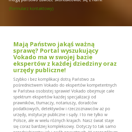
(formularz kontaktowy)
Mają Państwo jakąś ważną
sprawę? Portal wyszukujący
Vokado ma w swojej bazie
ekspertów z każdej dziedziny oraz
urzędy publiczne!
Szybko i bez komplikacji dotrą Państwo za
pośrednictwem Vokado do ekspertów kompetentnych
w Państwa osobistej sprawie! Vokado obejmuje całe
spektrum ekspertów każdej specjalizacji od
prawników, tłumaczy, notariuszy, doradców
podatkowych, detektywów i rzeczoznawców aż po
urzędy, instytucje publiczne i sądy. I to nie tylko w
Polsce, ale w wielu różnych krajach. Nasz świat staje
się coraz bardziej kompleksowy. Dotyczy to tak samo