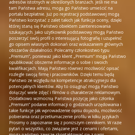
adresów istotnych w określonych branżach. Jeśli nie ma
tam Państwa adresu, mogą go Państwo umieścić na
portalu bezpłatnie. Już po rejestracji podstawowej mogą
Państwo korzystać z zalet takich jak funkcja oceny, dzięki
której staną się Państwo obiektem zainteresowania
szukających. Jako użytkownik podstawowy mogą Państwo
poszerzyć swój profil o interesującą fotografię i uzupełnić
go opisem własnych dokonań oraz wskazaniem głównych
obszarów działalności. Polecamy członkostwo typu
„Premium”, ponieważ jako klient „Premium” mogą Państwo
opublikować obszerne informacje o sobie i swoich
kwalifikacjach. Mają Państwo również możliwość opisać
rozlegle swoją firmę i pracowników. Dzięki temu będą
Państwo ze względu na kompetencje atrakcyjniejsi dla
potencjalnych klientów. Aby to osiągnąć mogą Państwo
dołączyć wiele zdjęć i filmów o charakterze reklamowym.
Dodatkowo wzmocnią Państwa pozycję jako członka
„Premium” podanie informacji o godzinach urzędowania i
takie funkcje jak wprowadzenie opisu dojazdu, możliwość
pobierania oraz przetłumaczenie profilu w kilku językach
Prosimy o zapoznanie się z poniższym cennikiem. W razie
pytań o wszystko, co związane jest z cenami i ofertami,
mogą państwo zawsze skontaktować się z nami.