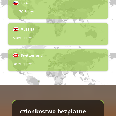
USA
11170 Entrys
Austria
5485 Entrys
Switzerland
3825 Entrys
członkostwo bezpłatne