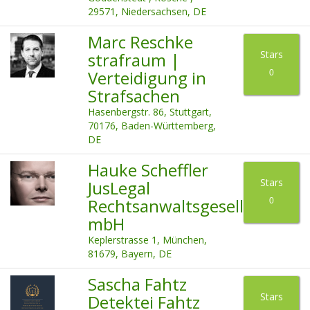
29571, Niedersachsen, DE
Marc Reschke
Stars
strafraum |
Verteidigung in
0
Strafsachen
Hasenbergstr. 86, Stuttgart,
70176, Baden-Württemberg,
DE
Hauke Scheffler
Stars
JusLegal
Rechtsanwaltsgesellschaft
0
mbH
Keplerstrasse 1, München,
81679, Bayern, DE
Sascha Fahtz
Stars
Detektei Fahtz