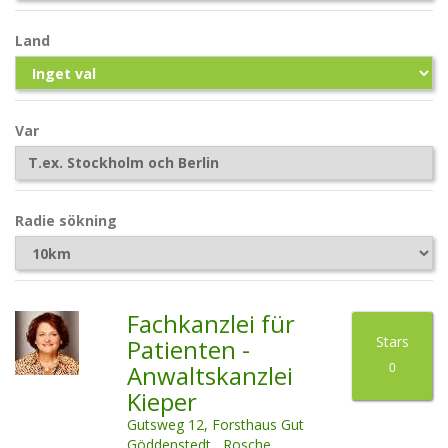
Land
Var
Radie sökning
Fachkanzlei für
Stars
Patienten -
Anwaltskanzlei
0
Kieper
Gutsweg 12, Forsthaus Gut
Göddenstedt , Rosche ,